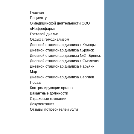
Главная
Пациенту
О медицинской деятельности ООО
«Нефрофарм»
Гостевой диализ
Отдых с гемодиализом
Дневной стационар диализа г. Клинцы
Дневной стационар диализа г.Брянск
Дневной стационар диализа №2 г.Брянск
Дневной стационар диализа г. Смоленск
Дневной стационар диализа Нарьян-
Мар
Дневной стационар диализа Сергиев
Посад
Контролирующие органы
Вакантные должности
Страховые компании
Документация
Отзывы потребителей услуг
Поиск